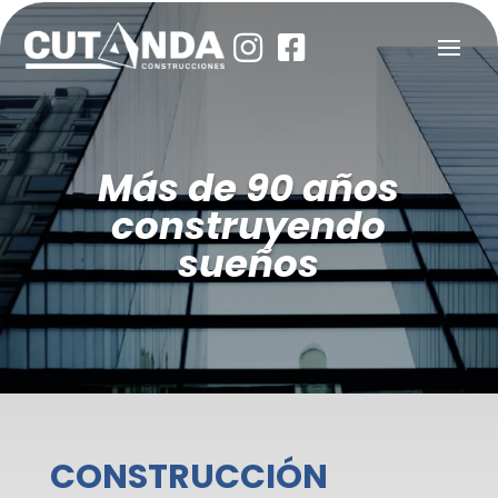


Más de 90 años
construyendo
sueños
CONSTRUCCIÓN