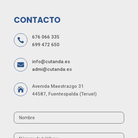
CONTACTO
676 066 335

699 472 650
info@cutanda.es

admi@cutanda.es
Avenida Maestrazgo 31

44587, Fuentespalda (Teruel)