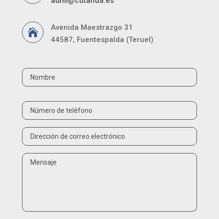
admi@cutanda.es
Avenida Maestrazgo 31

44587, Fuentespalda (Teruel)